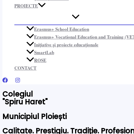
PROIECTE​
Erasmus+ School Education
Erasmus+ Vocational Education and Training (VE
Inițiative și proiecte educaționale​
SmartLab
ROSE
CONTACT
Colegiul
"Spiru Haret"
Municipiul Ploiești
Calitate. Prestigiu. Tradiție. Profesi