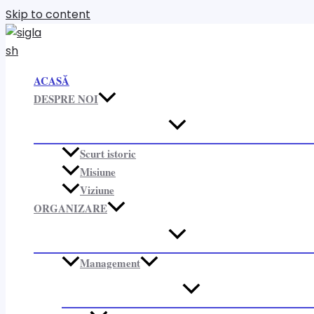
Skip to content
ACASĂ
DESPRE NOI
Scurt istoric
Misiune
Viziune
ORGANIZARE​
Management