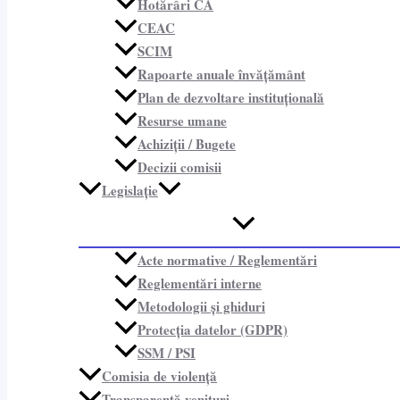
Hotărâri CA
CEAC
SCIM
Rapoarte anuale învățământ
Plan de dezvoltare instituțională
Resurse umane
Achiziții / Bugete
Decizii comisii
Legislație
Acte normative / Reglementări
Reglementări interne
Metodologii și ghiduri
Protecția datelor (GDPR)
SSM / PSI
Comisia de violență
Transparență venituri