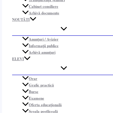
Cabinet consiliere​
Arhivă documente
NOUTĂȚI
Anunțuri / Avizier
Informații publice​
Arhivă anunțuri
ELEVI
Orar
Grafic practică
Burse
Examene
Oferta educațională
Școala postliceală