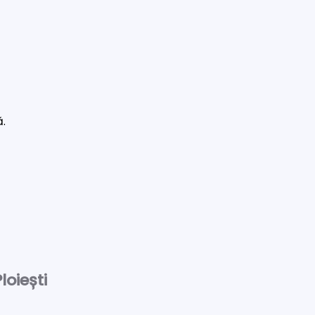
ă.
loiești