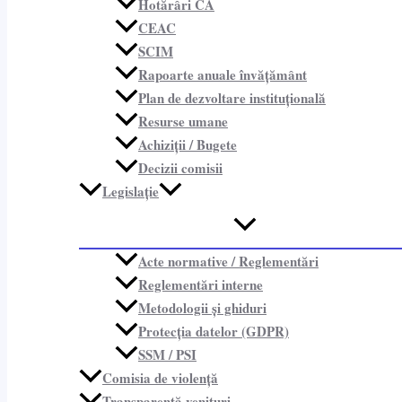
Hotărâri CA
CEAC
SCIM
Rapoarte anuale învățământ
Plan de dezvoltare instituțională
Resurse umane
Achiziții / Bugete
Decizii comisii
Legislație
Acte normative / Reglementări
Reglementări interne
Metodologii și ghiduri
Protecția datelor (GDPR)
SSM / PSI
Comisia de violență
Transparență venituri