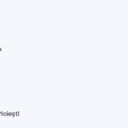
ă.
loiești