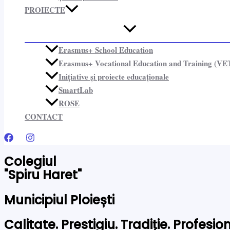
PROIECTE​
Erasmus+ School Education
Erasmus+ Vocational Education and Training (VE
Inițiative și proiecte educaționale​
SmartLab
ROSE
CONTACT
Colegiul
"Spiru Haret"
Municipiul Ploiești
Calitate. Prestigiu. Tradiție. Profesi