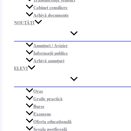
Cabinet consiliere​
Arhivă documente
NOUTĂȚI
Anunțuri / Avizier
Informații publice​
Arhivă anunțuri
ELEVI
Orar
Grafic practică
Burse
Examene
Oferta educațională
Școala postliceală