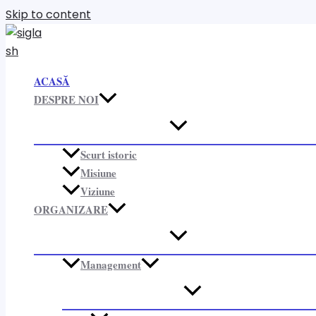
Skip to content
ACASĂ
DESPRE NOI
Scurt istoric
Misiune
Viziune
ORGANIZARE​
Management