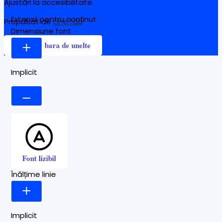
Ajustări la accesibilitate
Extensii pentru conținut
Propulsat de
OneTap
Dimensiune font
Ascunde bara de unelte
Implicit
Font lizibil
Înălțime linie
Implicit