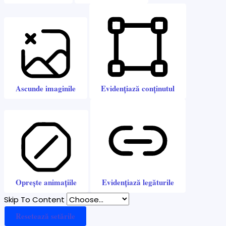
Ascunde imaginile
Evidențiază conținutul
Oprește animațiile
Evidențiază legăturile
Skip To Content
Resetează setările