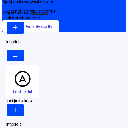
Ajustări la accesibilitate
Extensii pentru conținut
Propulsat de
OneTap
Dimensiune font
Ascunde bara de unelte
Implicit
Font lizibil
Înălțime linie
Implicit