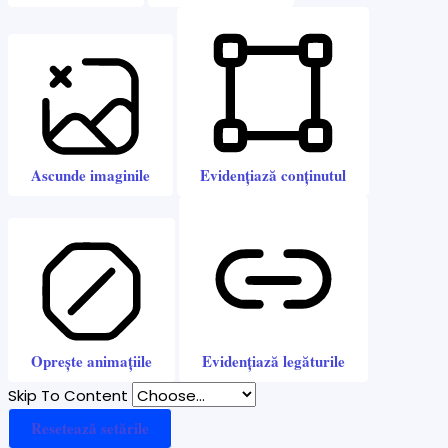
Ascunde imaginile
Evidențiază conținutul
Oprește animațiile
Evidențiază legăturile
Skip To Content
Resetează setările