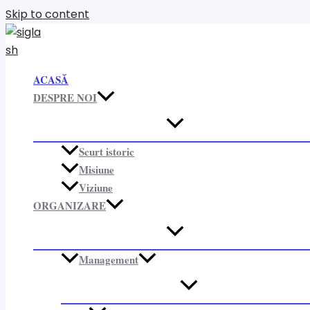
Skip to content
ACASĂ
DESPRE NOI
Scurt istoric
Misiune
Viziune
ORGANIZARE​
Management