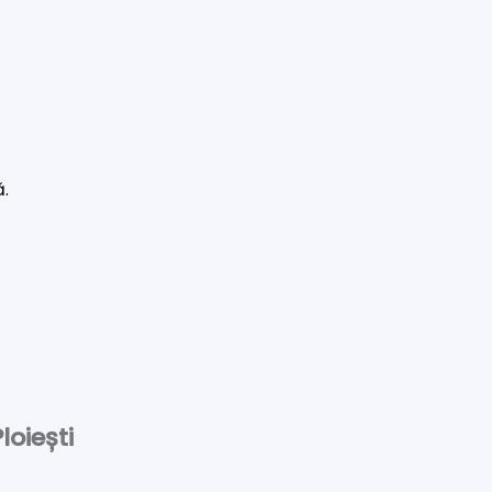
ă.
loiești