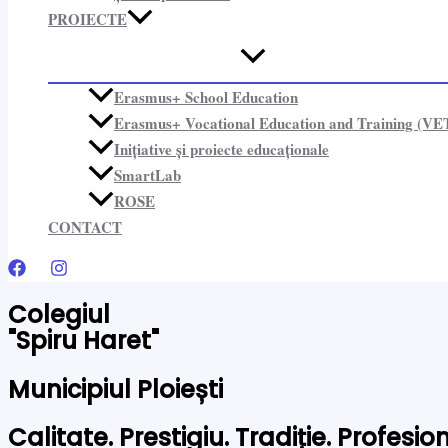
PROIECTE​
Erasmus+ School Education
Erasmus+ Vocational Education and Training (VE
Inițiative și proiecte educaționale​
SmartLab
ROSE
CONTACT
Colegiul
"Spiru Haret"
Municipiul Ploiești
Calitate. Prestigiu. Tradiție. Profesi