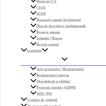
Hotărâri CA
CEAC
SCIM
Rapoarte anuale învățământ
Plan de dezvoltare instituțională
Resurse umane
Achiziții / Bugete
Decizii comisii
Legislație
Acte normative / Reglementări
Reglementări interne
Metodologii și ghiduri
Protecția datelor (GDPR)
SSM / PSI
Comisia de violență
Transparență venituri