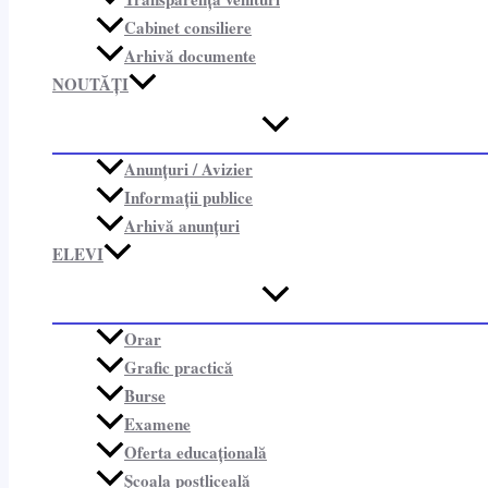
Cabinet consiliere​
Arhivă documente
NOUTĂȚI
Anunțuri / Avizier
Informații publice​
Arhivă anunțuri
ELEVI
Orar
Grafic practică
Burse
Examene
Oferta educațională
Școala postliceală