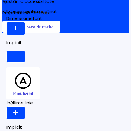
Ajustări la accesibilitate
Extensii pentru conținut
Propulsat de
OneTap
Dimensiune font
Ascunde bara de unelte
Implicit
Font lizibil
Înălțime linie
Implicit