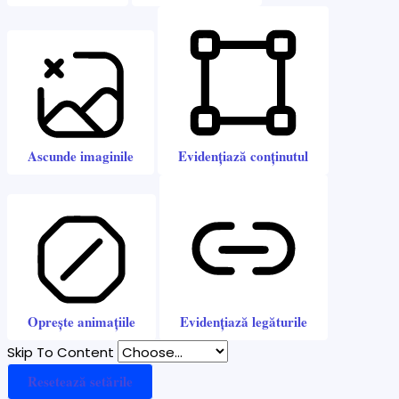
Ascunde imaginile
Evidențiază conținutul
Oprește animațiile
Evidențiază legăturile
Skip To Content
Resetează setările