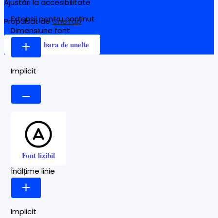
Ajustări la accesibilitate
Extensii pentru conținut
Propulsat de
OneTap
Dimensiune font
Ascunde bara de unelte
Implicit
Font lizibil
Înălțime linie
Implicit