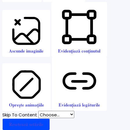
Ascunde imaginile
Evidențiază conținutul
Oprește animațiile
Evidențiază legăturile
Skip To Content
Resetează setările