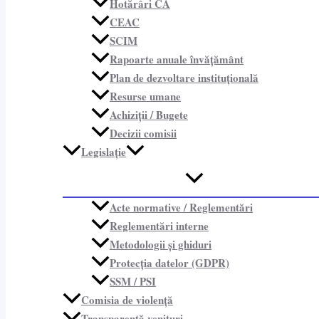
Hotărâri CA
CEAC
SCIM
Rapoarte anuale învățământ
Plan de dezvoltare instituțională
Resurse umane
Achiziții / Bugete
Decizii comisii
Legislație
Acte normative / Reglementări
Reglementări interne
Metodologii și ghiduri
Protecția datelor (GDPR)
SSM / PSI
Comisia de violență
Transparență venituri