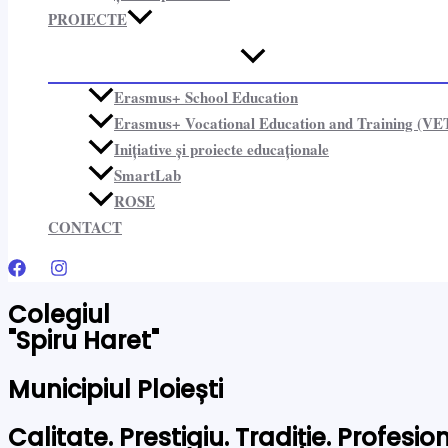
PROIECTE​
Erasmus+ School Education
Erasmus+ Vocational Education and Training (VE
Inițiative și proiecte educaționale​
SmartLab
ROSE
CONTACT
Colegiul
"Spiru Haret"
Municipiul Ploiești
Calitate. Prestigiu. Tradiție. Profesi