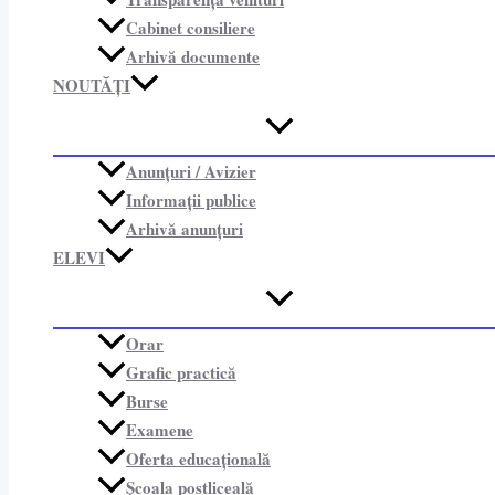
Cabinet consiliere​
Arhivă documente
NOUTĂȚI
Anunțuri / Avizier
Informații publice​
Arhivă anunțuri
ELEVI
Orar
Grafic practică
Burse
Examene
Oferta educațională
Școala postliceală