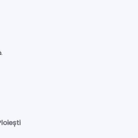
ă.
loiești