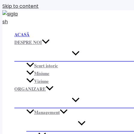
Skip to content
ACASĂ
DESPRE NOI
Scurt istoric
Misiune
Viziune
ORGANIZARE​
Management