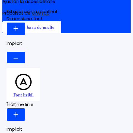
Ajustări la accesibilitate
Extensii pentru conținut
Propulsat de
OneTap
Dimensiune font
Ascunde bara de unelte
Implicit
Font lizibil
Înălțime linie
Implicit