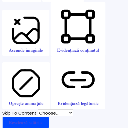
Ascunde imaginile
Evidențiază conținutul
Oprește animațiile
Evidențiază legăturile
Skip To Content
Resetează setările