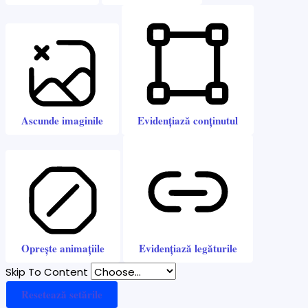
Ascunde imaginile
Evidențiază conținutul
Oprește animațiile
Evidențiază legăturile
Skip To Content
Resetează setările