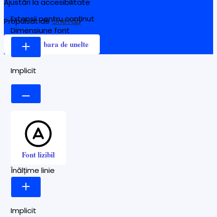
Ajustări la accesibilitate
Extensii pentru conținut
Propulsat de
OneTap
Dimensiune font
Ascunde bara de unelte
Implicit
Font lizibil
Înălțime linie
Implicit