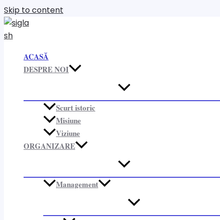
Skip to content
ACASĂ
DESPRE NOI
Scurt istoric
Misiune
Viziune
ORGANIZARE​
Management