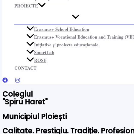
PROIECTE​
Erasmus+ School Education
Erasmus+ Vocational Education and Training (VE
Inițiative și proiecte educaționale​
SmartLab
ROSE
CONTACT
Colegiul
"Spiru Haret"
Municipiul Ploiești
Calitate. Prestigiu. Tradiție. Profesi