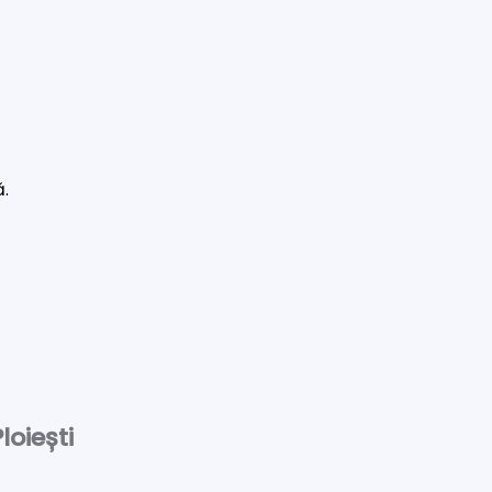
ă.
loiești