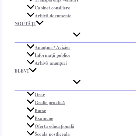
Cabinet consiliere​
Arhivă documente
NOUTĂȚI
Anunțuri / Avizier
Informații publice​
Arhivă anunțuri
ELEVI
Orar
Grafic practică
Burse
Examene
Oferta educațională
Școala postliceală