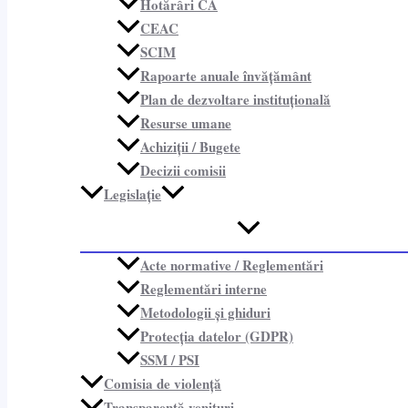
Hotărâri CA
CEAC
SCIM
Rapoarte anuale învățământ
Plan de dezvoltare instituțională
Resurse umane
Achiziții / Bugete
Decizii comisii
Legislație
Acte normative / Reglementări
Reglementări interne
Metodologii și ghiduri
Protecția datelor (GDPR)
SSM / PSI
Comisia de violență
Transparență venituri