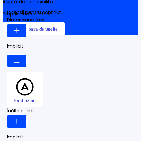
Ajustări la accesibilitate
Extensii pentru conținut
Propulsat de
OneTap
Dimensiune font
Ascunde bara de unelte
Implicit
Font lizibil
Înălțime linie
Implicit