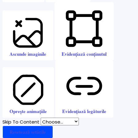
Ascunde imaginile
Evidențiază conținutul
Oprește animațiile
Evidențiază legăturile
Skip To Content
Resetează setările