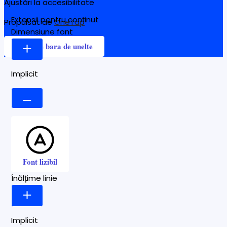
Ajustări la accesibilitate
Extensii pentru conținut
Propulsat de
OneTap
Dimensiune font
Ascunde bara de unelte
Implicit
Font lizibil
Înălțime linie
Implicit