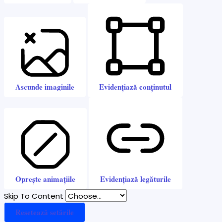
Ascunde imaginile
Evidențiază conținutul
Oprește animațiile
Evidențiază legăturile
Skip To Content
Resetează setările