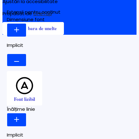
Ajustări la accesibilitate
Extensii pentru conținut
Propulsat de
OneTap
Dimensiune font
Ascunde bara de unelte
Implicit
Font lizibil
Înălțime linie
Implicit