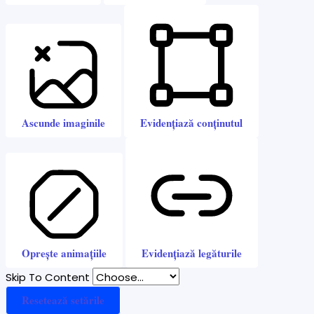
Ascunde imaginile
Evidențiază conținutul
Oprește animațiile
Evidențiază legăturile
Skip To Content
Resetează setările