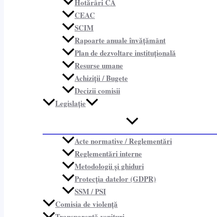
Hotărâri CA
CEAC
SCIM
Rapoarte anuale învățământ
Plan de dezvoltare instituțională
Resurse umane
Achiziții / Bugete
Decizii comisii
Legislație
Acte normative / Reglementări
Reglementări interne
Metodologii și ghiduri
Protecția datelor (GDPR)
SSM / PSI
Comisia de violență
Transparență venituri