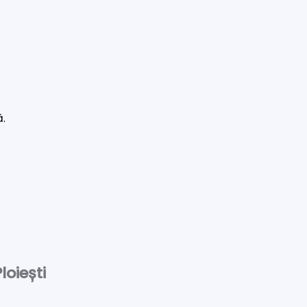
ă.
loiești