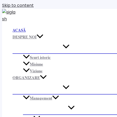
Skip to content
ACASĂ
DESPRE NOI
Scurt istoric
Misiune
Viziune
ORGANIZARE​
Management