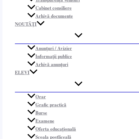
Cabinet consiliere​
Arhivă documente
NOUTĂȚI
Anunțuri / Avizier
Informații publice​
Arhivă anunțuri
ELEVI
Orar
Grafic practică
Burse
Examene
Oferta educațională
Școala postliceală