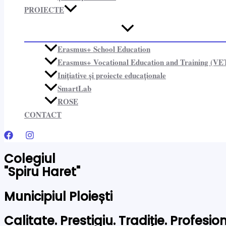
PROIECTE​
Erasmus+ School Education
Erasmus+ Vocational Education and Training (VE
Inițiative și proiecte educaționale​
SmartLab
ROSE
CONTACT
Colegiul
"Spiru Haret"
Municipiul Ploiești
Calitate. Prestigiu. Tradiție. Profesi