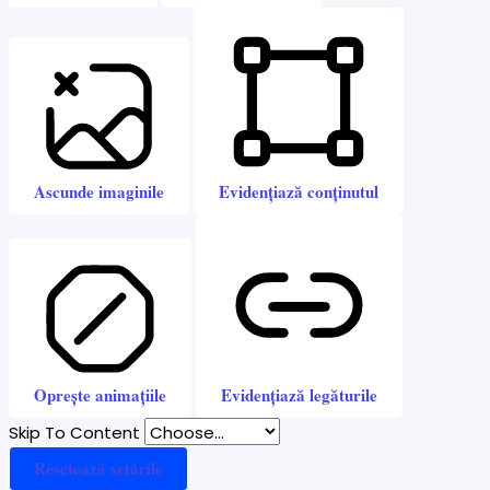
Ascunde imaginile
Evidențiază conținutul
Oprește animațiile
Evidențiază legăturile
Skip To Content
Resetează setările