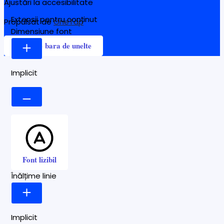
Ajustări la accesibilitate
Extensii pentru conținut
Propulsat de
OneTap
Dimensiune font
Ascunde bara de unelte
Implicit
Font lizibil
Înălțime linie
Implicit