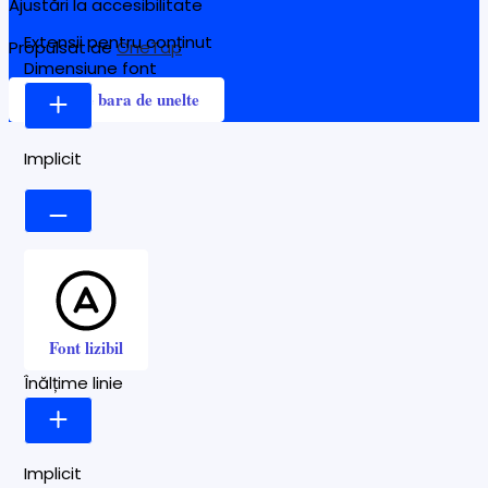
Ajustări la accesibilitate
Extensii pentru conținut
Propulsat de
OneTap
Dimensiune font
Ascunde bara de unelte
Implicit
Font lizibil
Înălțime linie
Implicit