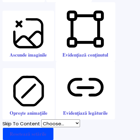
Ascunde imaginile
Evidențiază conținutul
Oprește animațiile
Evidențiază legăturile
Skip To Content
Resetează setările