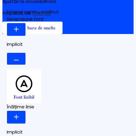
Ajustări la accesibilitate
Extensii pentru conținut
Propulsat de
OneTap
Dimensiune font
Ascunde bara de unelte
Implicit
Font lizibil
Înălțime linie
Implicit