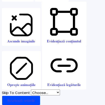
Ascunde imaginile
Evidențiază conținutul
Oprește animațiile
Evidențiază legăturile
Skip To Content
Resetează setările