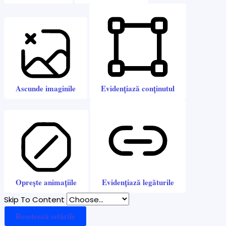
Ascunde imaginile
Evidențiază conținutul
Oprește animațiile
Evidențiază legăturile
Skip To Content
Resetează setările