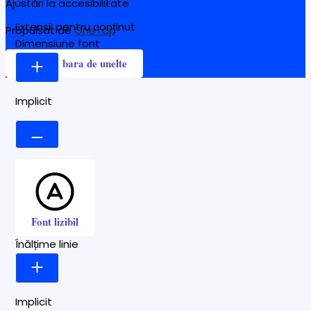
Ajustări la accesibilitate
Extensii pentru conținut
Propulsat de
OneTap
Dimensiune font
Ascunde bara de unelte
Implicit
Font lizibil
Înălțime linie
Implicit