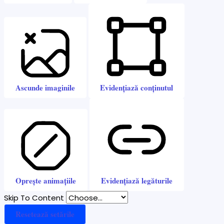
Ascunde imaginile
Evidențiază conținutul
Oprește animațiile
Evidențiază legăturile
Skip To Content
Resetează setările