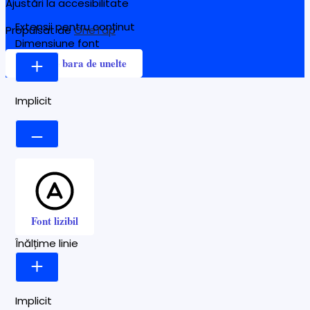
Ajustări la accesibilitate
Extensii pentru conținut
Propulsat de
OneTap
Dimensiune font
Ascunde bara de unelte
Implicit
Font lizibil
Înălțime linie
Implicit