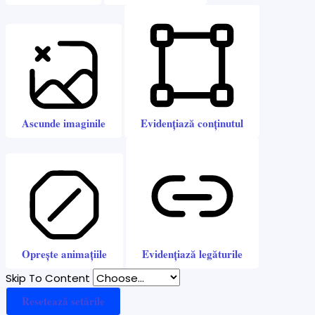
Ascunde imaginile
Evidențiază conținutul
Oprește animațiile
Evidențiază legăturile
Skip To Content
Resetează setările