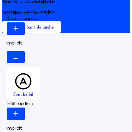
Ajustări la accesibilitate
Extensii pentru conținut
Propulsat de
OneTap
Dimensiune font
Ascunde bara de unelte
Implicit
Font lizibil
Înălțime linie
Implicit