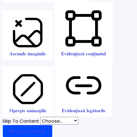
Ascunde imaginile
Evidențiază conținutul
Oprește animațiile
Evidențiază legăturile
Skip To Content
Resetează setările