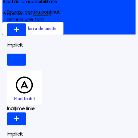
Ajustări la accesibilitate
Extensii pentru conținut
Propulsat de
OneTap
Dimensiune font
Ascunde bara de unelte
Implicit
Font lizibil
Înălțime linie
Implicit