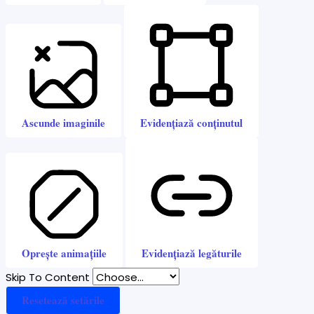
Ascunde imaginile
Evidențiază conținutul
Oprește animațiile
Evidențiază legăturile
Skip To Content
Resetează setările