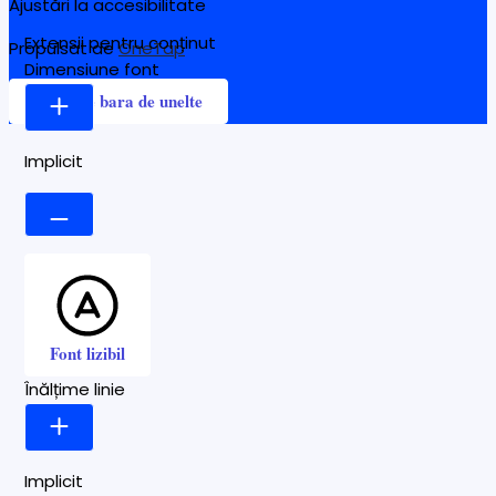
Ajustări la accesibilitate
Extensii pentru conținut
Propulsat de
OneTap
Dimensiune font
Ascunde bara de unelte
Implicit
Font lizibil
Înălțime linie
Implicit