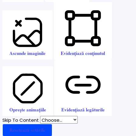
Ascunde imaginile
Evidențiază conținutul
Oprește animațiile
Evidențiază legăturile
Skip To Content
Resetează setările