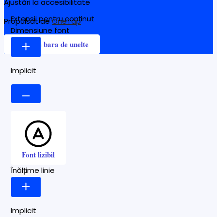
Ajustări la accesibilitate
Extensii pentru conținut
Propulsat de
OneTap
Dimensiune font
Ascunde bara de unelte
Implicit
Font lizibil
Înălțime linie
Implicit