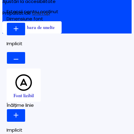
Ajustări la accesibilitate
Extensii pentru conținut
Propulsat de
OneTap
Dimensiune font
Ascunde bara de unelte
Implicit
Font lizibil
Înălțime linie
Implicit