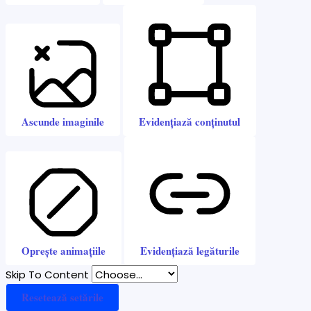
Ascunde imaginile
Evidențiază conținutul
Oprește animațiile
Evidențiază legăturile
Skip To Content
Resetează setările