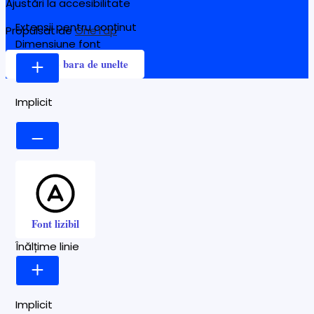
Ajustări la accesibilitate
Extensii pentru conținut
Propulsat de
OneTap
Dimensiune font
Ascunde bara de unelte
Implicit
Font lizibil
Înălțime linie
Implicit