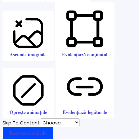
Ascunde imaginile
Evidențiază conținutul
Oprește animațiile
Evidențiază legăturile
Skip To Content
Resetează setările