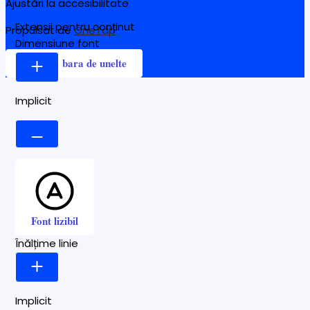
Ajustări la accesibilitate
Extensii pentru conținut
Propulsat de
OneTap
Dimensiune font
Ascunde bara de unelte
Implicit
Font lizibil
Înălțime linie
Implicit