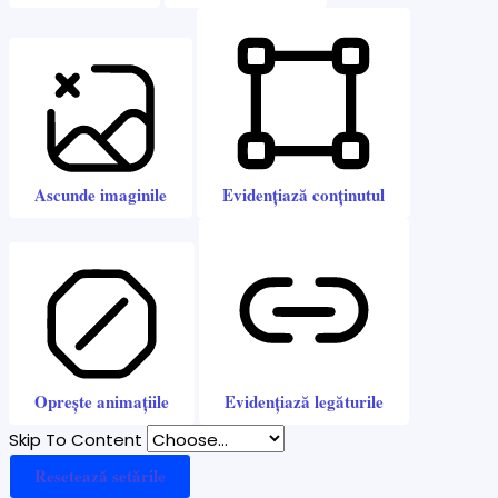
Ascunde imaginile
Evidențiază conținutul
Oprește animațiile
Evidențiază legăturile
Skip To Content
Resetează setările