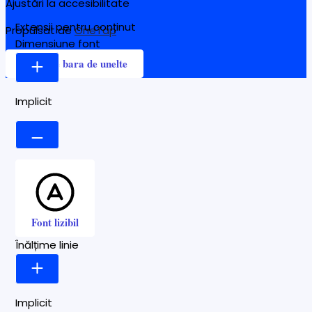
Ajustări la accesibilitate
Extensii pentru conținut
Propulsat de
OneTap
Dimensiune font
Ascunde bara de unelte
Implicit
Font lizibil
Înălțime linie
Implicit