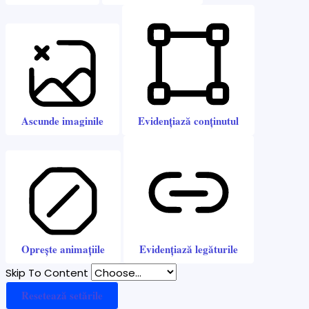
Ascunde imaginile
Evidențiază conținutul
Oprește animațiile
Evidențiază legăturile
Skip To Content
Resetează setările