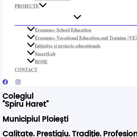
PROIECTE​
Erasmus+ School Education
Erasmus+ Vocational Education and Training (VE
Inițiative și proiecte educaționale​
SmartLab
ROSE
CONTACT
Colegiul
"Spiru Haret"
Municipiul Ploiești
Calitate. Prestigiu. Tradiție. Profesi