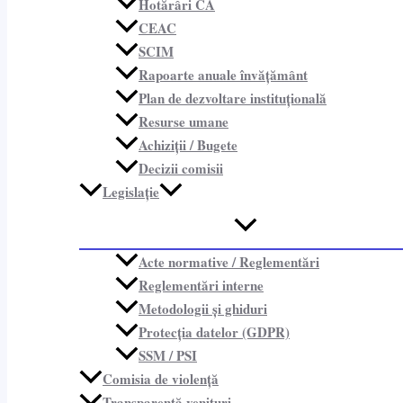
Hotărâri CA
CEAC
SCIM
Rapoarte anuale învățământ
Plan de dezvoltare instituțională
Resurse umane
Achiziții / Bugete
Decizii comisii
Legislație
Acte normative / Reglementări
Reglementări interne
Metodologii și ghiduri
Protecția datelor (GDPR)
SSM / PSI
Comisia de violență
Transparență venituri