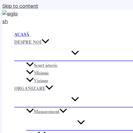
Skip to content
ACASĂ
DESPRE NOI
Scurt istoric
Misiune
Viziune
ORGANIZARE​
Management