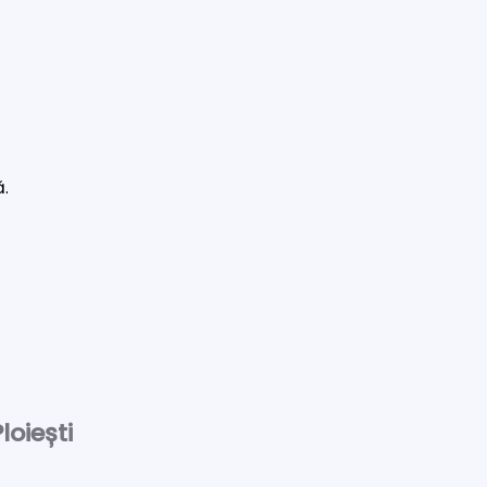
ă.
loiești