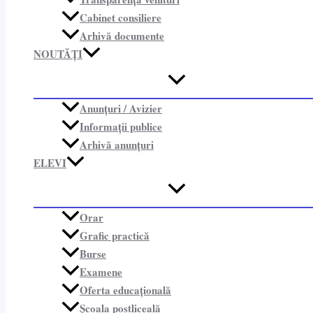
Cabinet consiliere​
Arhivă documente
NOUTĂȚI
Anunțuri / Avizier
Informații publice​
Arhivă anunțuri
ELEVI
Orar
Grafic practică
Burse
Examene
Oferta educațională
Școala postliceală