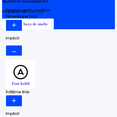
Ajustări la accesibilitate
Extensii pentru conținut
Propulsat de
OneTap
Dimensiune font
Ascunde bara de unelte
Implicit
Font lizibil
Înălțime linie
Implicit