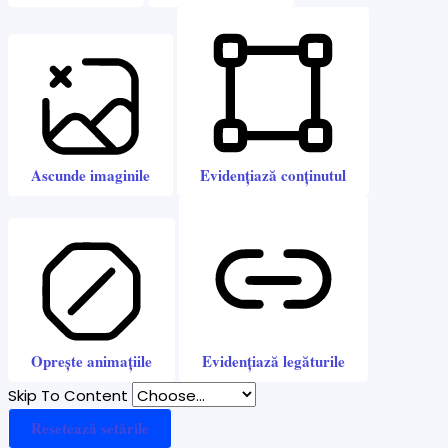
Ascunde imaginile
Evidențiază conținutul
Oprește animațiile
Evidențiază legăturile
Skip To Content
Resetează setările