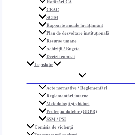
Hotărâri CA
CEAC
SCIM
Rapoarte anuale învățământ
Plan de dezvoltare instituțională
Resurse umane
Achiziții / Bugete
Decizii comisii
Legislație
Acte normative / Reglementări
Reglementări interne
Metodologii și ghiduri
Protecția datelor (GDPR)
SSM / PSI
Comisia de violență
Transparență venituri