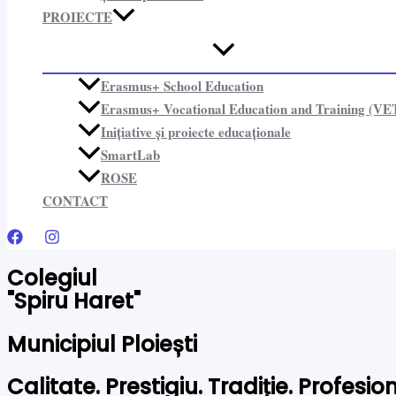
PROIECTE​
Erasmus+ School Education
Erasmus+ Vocational Education and Training (VE
Inițiative și proiecte educaționale​
SmartLab
ROSE
CONTACT
Colegiul
"Spiru Haret"
Municipiul Ploiești
Calitate. Prestigiu. Tradiție. Profesi