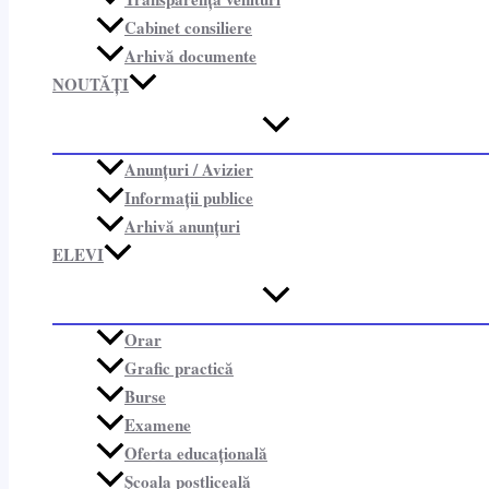
Cabinet consiliere​
Arhivă documente
NOUTĂȚI
Anunțuri / Avizier
Informații publice​
Arhivă anunțuri
ELEVI
Orar
Grafic practică
Burse
Examene
Oferta educațională
Școala postliceală