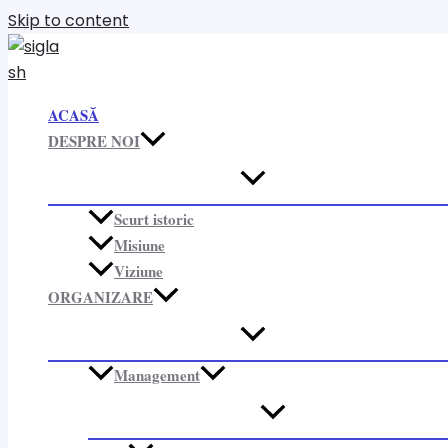
Skip to content
ACASĂ
DESPRE NOI
Scurt istoric
Misiune
Viziune
ORGANIZARE​
Management