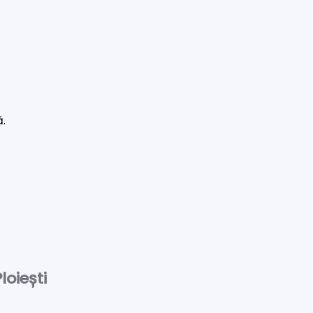
ă.
loiești