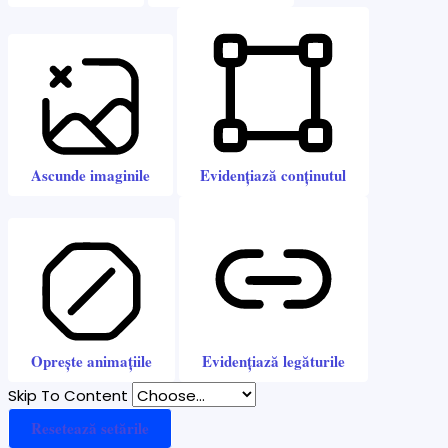
Ascunde imaginile
Evidențiază conținutul
Oprește animațiile
Evidențiază legăturile
Skip To Content
Resetează setările