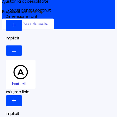
Ajustări la accesibilitate
Extensii pentru conținut
Propulsat de
OneTap
Dimensiune font
Ascunde bara de unelte
Implicit
Font lizibil
Înălțime linie
Implicit