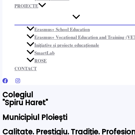
PROIECTE​
Erasmus+ School Education
Erasmus+ Vocational Education and Training (VE
Inițiative și proiecte educaționale​
SmartLab
ROSE
CONTACT
Colegiul
"Spiru Haret"
Municipiul Ploiești
Calitate. Prestigiu. Tradiție. Profesi