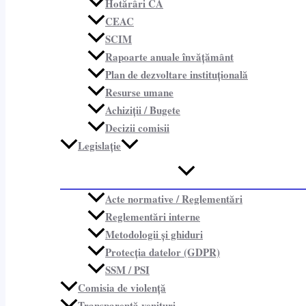
Hotărâri CA
CEAC
SCIM
Rapoarte anuale învățământ
Plan de dezvoltare instituțională
Resurse umane
Achiziții / Bugete
Decizii comisii
Legislație
Acte normative / Reglementări
Reglementări interne
Metodologii și ghiduri
Protecția datelor (GDPR)
SSM / PSI
Comisia de violență
Transparență venituri