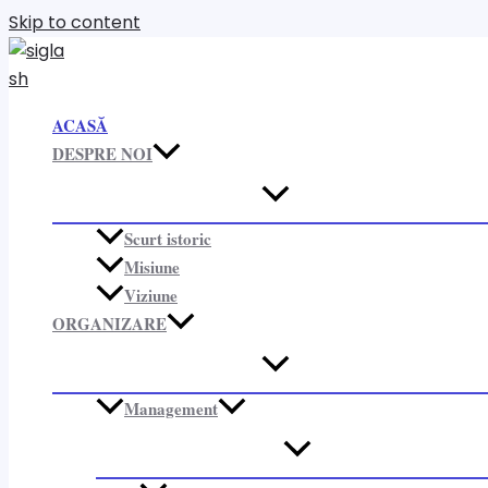
Skip to content
ACASĂ
DESPRE NOI
Scurt istoric
Misiune
Viziune
ORGANIZARE​
Management