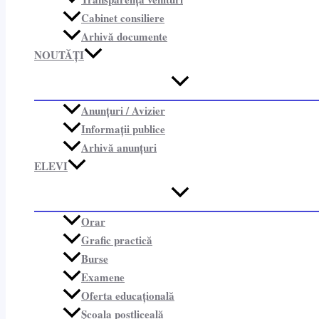
Cabinet consiliere​
Arhivă documente
NOUTĂȚI
Anunțuri / Avizier
Informații publice​
Arhivă anunțuri
ELEVI
Orar
Grafic practică
Burse
Examene
Oferta educațională
Școala postliceală