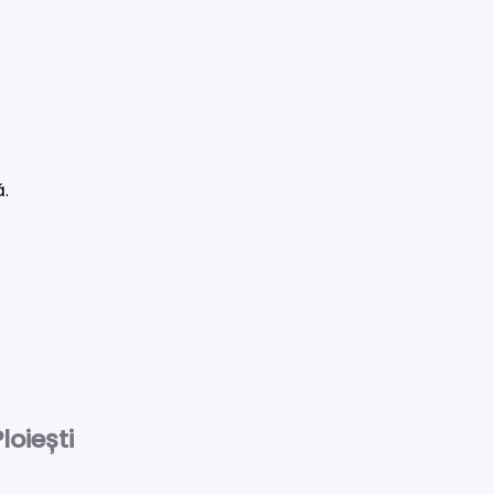
ă.
loiești