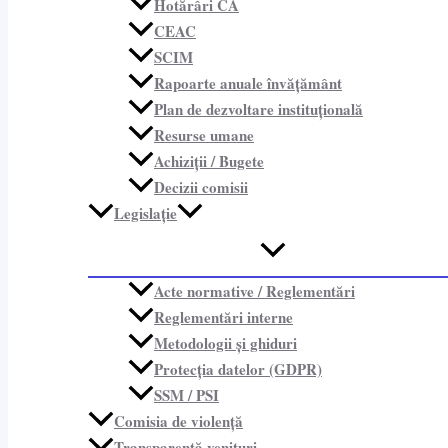
Hotărâri CA
CEAC
SCIM
Rapoarte anuale învățământ
Plan de dezvoltare instituțională
Resurse umane
Achiziții / Bugete
Decizii comisii
Legislație
Acte normative / Reglementări
Reglementări interne
Metodologii și ghiduri
Protecția datelor (GDPR)
SSM / PSI
Comisia de violență
Transparență venituri