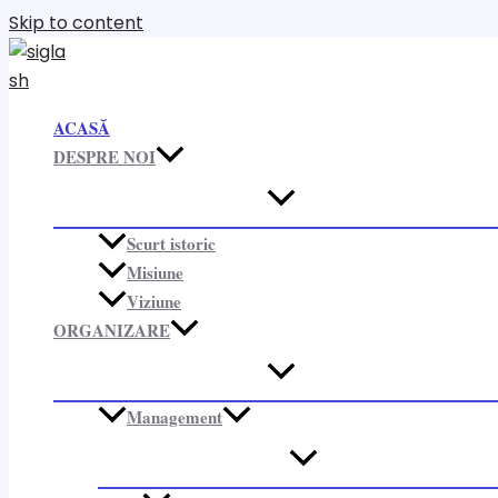
Skip to content
ACASĂ
DESPRE NOI
Scurt istoric
Misiune
Viziune
ORGANIZARE​
Management