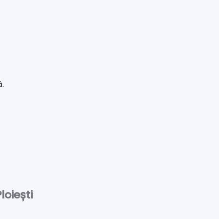
ă.
loiești