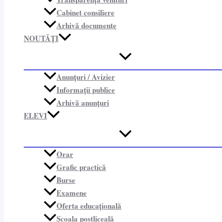
Cabinet consiliere​
Arhivă documente
NOUTĂȚI
Anunțuri / Avizier
Informații publice​
Arhivă anunțuri
ELEVI
Orar
Grafic practică
Burse
Examene
Oferta educațională
Școala postliceală