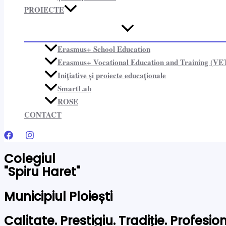
PROIECTE​
Erasmus+ School Education
Erasmus+ Vocational Education and Training (VE
Inițiative și proiecte educaționale​
SmartLab
ROSE
CONTACT
Colegiul
"Spiru Haret"
Municipiul Ploiești
Calitate. Prestigiu. Tradiție. Profesi