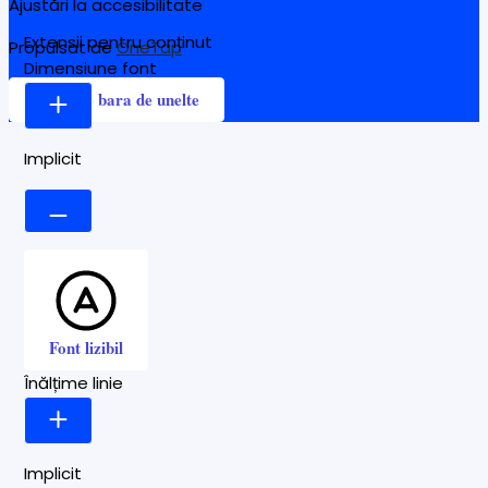
Ajustări la accesibilitate
Extensii pentru conținut
Propulsat de
OneTap
Dimensiune font
Ascunde bara de unelte
Implicit
Font lizibil
Înălțime linie
Implicit