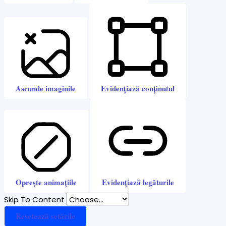
Ascunde imaginile
Evidențiază conținutul
Oprește animațiile
Evidențiază legăturile
Skip To Content
Resetează setările