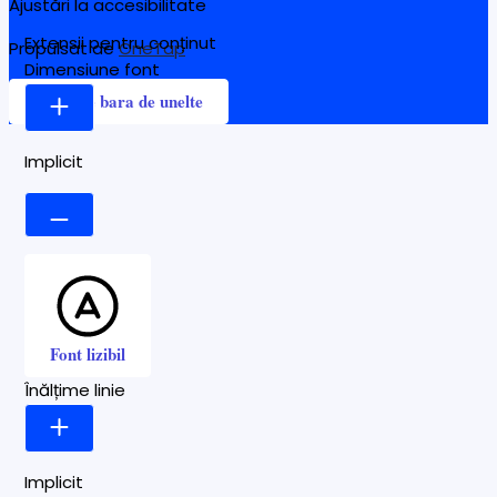
Ajustări la accesibilitate
Extensii pentru conținut
Propulsat de
OneTap
Dimensiune font
Ascunde bara de unelte
Implicit
Font lizibil
Înălțime linie
Implicit