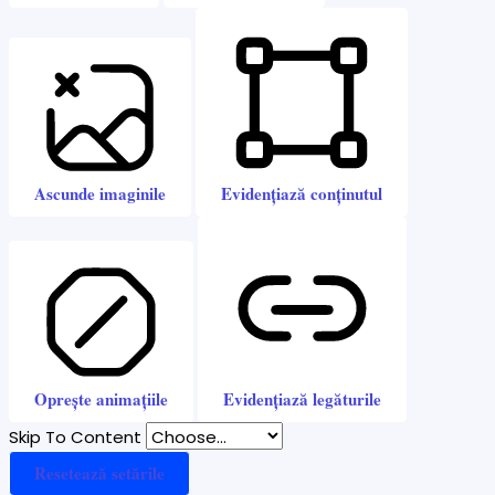
Ascunde imaginile
Evidențiază conținutul
Oprește animațiile
Evidențiază legăturile
Skip To Content
Resetează setările