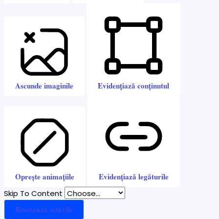
Ascunde imaginile
Evidențiază conținutul
Oprește animațiile
Evidențiază legăturile
Skip To Content
Resetează setările