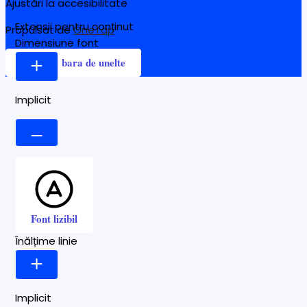
Ajustări la accesibilitate
Extensii pentru conținut
Propulsat de
OneTap
Dimensiune font
Ascunde bara de unelte
Implicit
Font lizibil
Înălțime linie
Implicit