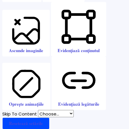
Ascunde imaginile
Evidențiază conținutul
Oprește animațiile
Evidențiază legăturile
Skip To Content
Resetează setările