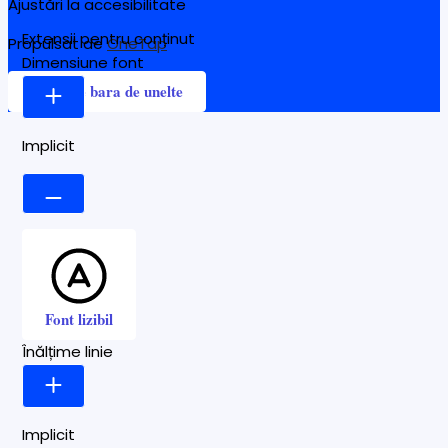
Ajustări la accesibilitate
Extensii pentru conținut
Propulsat de
OneTap
Dimensiune font
Ascunde bara de unelte
Implicit
Font lizibil
Înălțime linie
Implicit