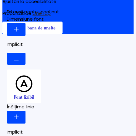
Ajustări la accesibilitate
Extensii pentru conținut
Propulsat de
OneTap
Dimensiune font
Ascunde bara de unelte
Implicit
Font lizibil
Înălțime linie
Implicit