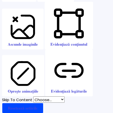
Ascunde imaginile
Evidențiază conținutul
Oprește animațiile
Evidențiază legăturile
Skip To Content
Resetează setările