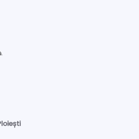
ă.
loiești