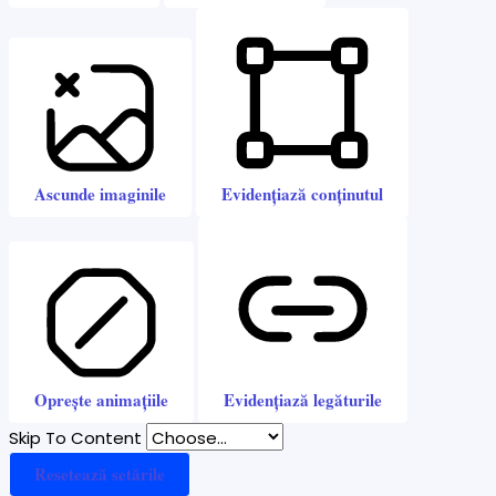
Ascunde imaginile
Evidențiază conținutul
Oprește animațiile
Evidențiază legăturile
Skip To Content
Resetează setările