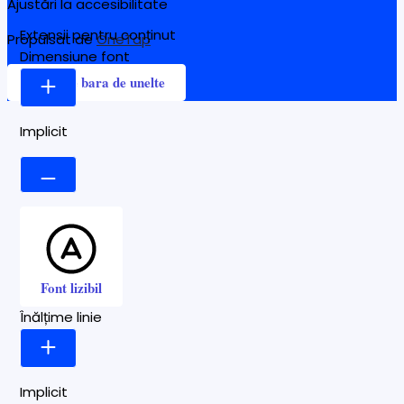
Ajustări la accesibilitate
Extensii pentru conținut
Propulsat de
OneTap
Dimensiune font
Ascunde bara de unelte
Implicit
Font lizibil
Înălțime linie
Implicit