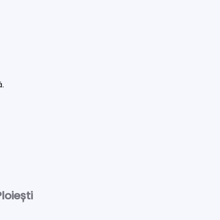
ă.
loiești