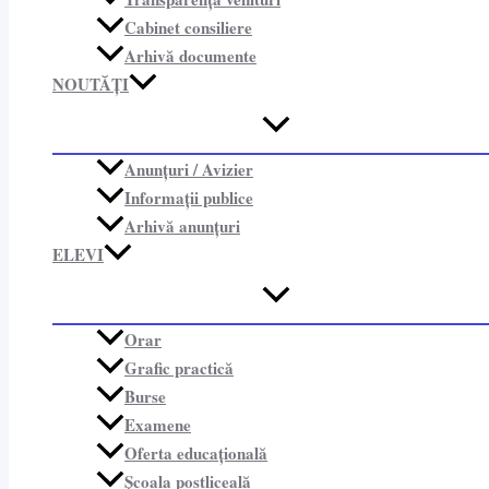
Cabinet consiliere​
Arhivă documente
NOUTĂȚI
Anunțuri / Avizier
Informații publice​
Arhivă anunțuri
ELEVI
Orar
Grafic practică
Burse
Examene
Oferta educațională
Școala postliceală