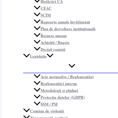
Hotărâri CA
CEAC
SCIM
Rapoarte anuale învățământ
Plan de dezvoltare instituțională
Resurse umane
Achiziții / Bugete
Decizii comisii
Legislație
Acte normative / Reglementări
Reglementări interne
Metodologii și ghiduri
Protecția datelor (GDPR)
SSM / PSI
Comisia de violență
Transparență venituri