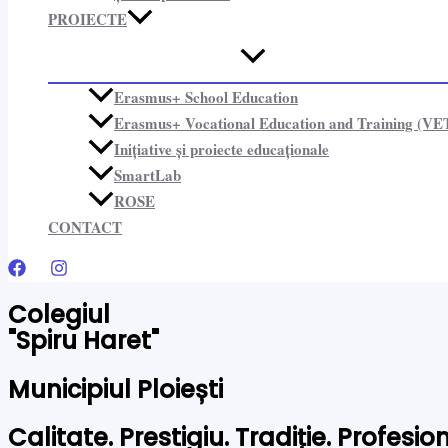
PROIECTE​
Erasmus+ School Education
Erasmus+ Vocational Education and Training (VE
Inițiative și proiecte educaționale​
SmartLab
ROSE
CONTACT
Colegiul
"Spiru Haret"
Municipiul Ploiești
Calitate. Prestigiu. Tradiție. Profesi