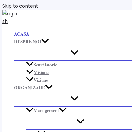
Skip to content
ACASĂ
DESPRE NOI
Scurt istoric
Misiune
Viziune
ORGANIZARE​
Management