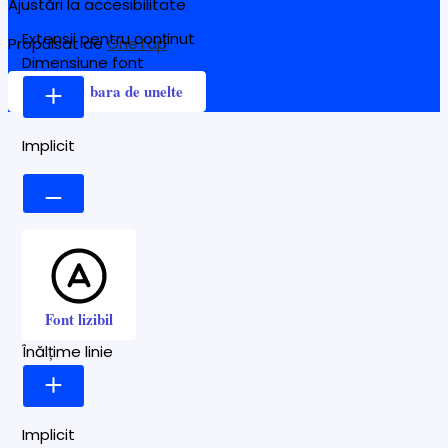
Ajustări la accesibilitate
Extensii pentru conținut
Propulsat de
OneTap
Dimensiune font
Ascunde bara de unelte
Implicit
Font lizibil
Înălțime linie
Implicit