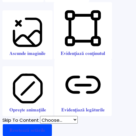
Ascunde imaginile
Evidențiază conținutul
Oprește animațiile
Evidențiază legăturile
Skip To Content
Resetează setările