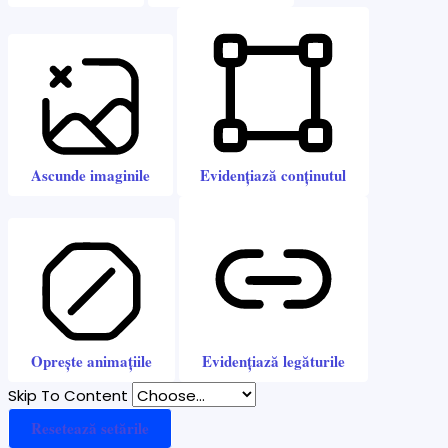
Ascunde imaginile
Evidențiază conținutul
Oprește animațiile
Evidențiază legăturile
Skip To Content
Resetează setările