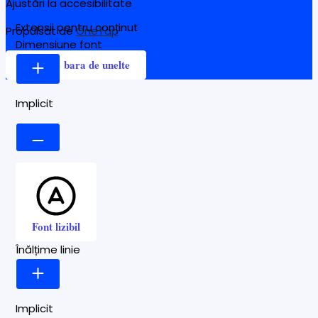
Ajustări la accesibilitate
Extensii pentru conținut
Propulsat de
OneTap
Dimensiune font
Ascunde bara de unelte
Implicit
Font lizibil
Înălțime linie
Implicit