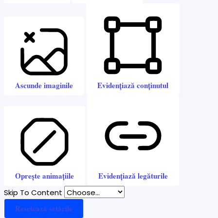
Ascunde imaginile
Evidențiază conținutul
Oprește animațiile
Evidențiază legăturile
Skip To Content
Resetează setările