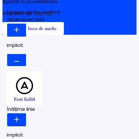
Ajustări la accesibilitate
Extensii pentru conținut
Propulsat de
OneTap
Dimensiune font
Ascunde bara de unelte
Implicit
Font lizibil
Înălțime linie
Implicit