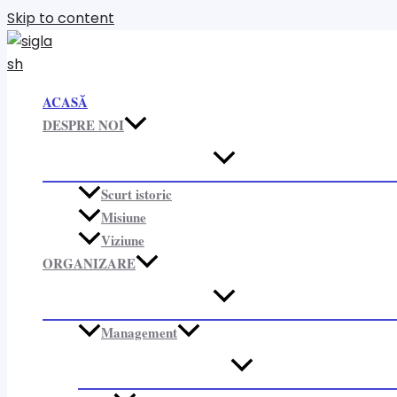
Skip to content
ACASĂ
DESPRE NOI
Scurt istoric
Misiune
Viziune
ORGANIZARE​
Management