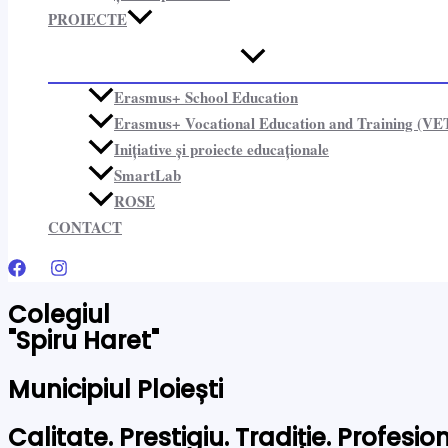
PROIECTE​
Erasmus+ School Education
Erasmus+ Vocational Education and Training (VE
Inițiative și proiecte educaționale​
SmartLab
ROSE
CONTACT
Colegiul
"Spiru Haret"
Municipiul Ploiești
Calitate. Prestigiu. Tradiție. Profesi