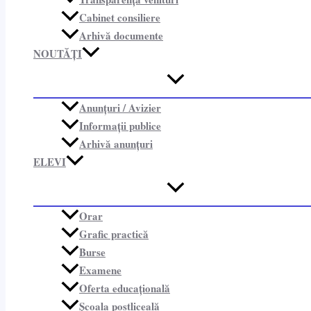
Cabinet consiliere​
Arhivă documente
NOUTĂȚI
Anunțuri / Avizier
Informații publice​
Arhivă anunțuri
ELEVI
Orar
Grafic practică
Burse
Examene
Oferta educațională
Școala postliceală