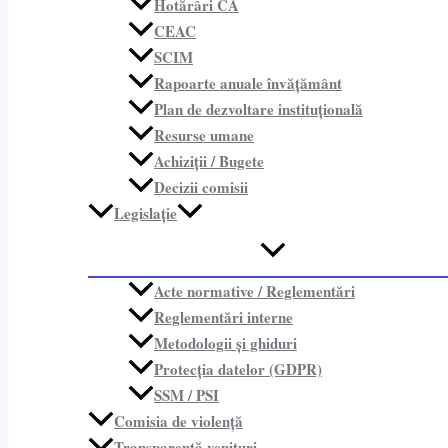
Hotărâri CA
CEAC
SCIM
Rapoarte anuale învățământ
Plan de dezvoltare instituțională
Resurse umane
Achiziții / Bugete
Decizii comisii
Legislație
Acte normative / Reglementări
Reglementări interne
Metodologii și ghiduri
Protecția datelor (GDPR)
SSM / PSI
Comisia de violență
Transparență venituri