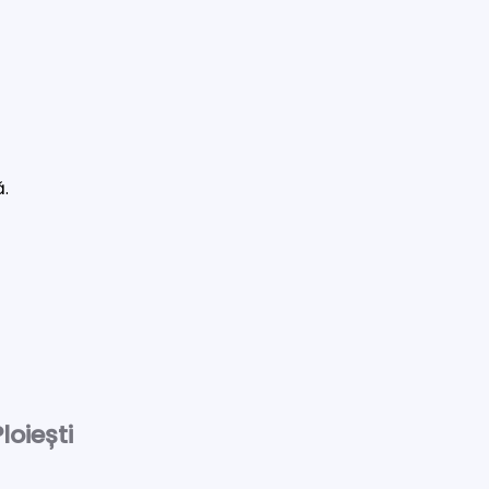
ă.
loiești