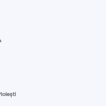
ă.
loiești