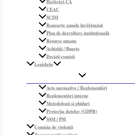
Hotărâri CA
CEAC
SCIM
Rapoarte anuale învățământ
Plan de dezvoltare instituțională
Resurse umane
Achiziții / Bugete
Decizii comisii
Legislație
Acte normative / Reglementări
Reglementări interne
Metodologii și ghiduri
Protecția datelor (GDPR)
SSM / PSI
Comisia de violență
Transparență venituri