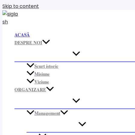
Skip to content
ACASĂ
DESPRE NOI
Scurt istoric
Misiune
Viziune
ORGANIZARE​
Management