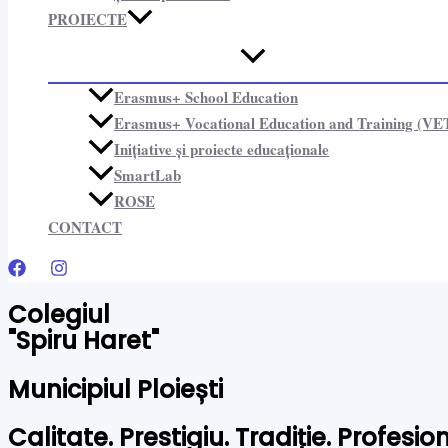
PROIECTE​
Erasmus+ School Education
Erasmus+ Vocational Education and Training (VE
Inițiative și proiecte educaționale​
SmartLab
ROSE
CONTACT
Colegiul
"Spiru Haret"
Municipiul Ploiești
Calitate. Prestigiu. Tradiție. Profesi