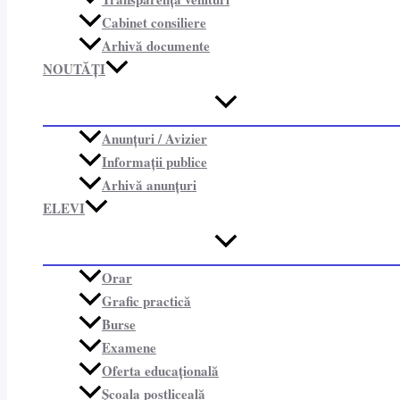
Cabinet consiliere​
Arhivă documente
NOUTĂȚI
Anunțuri / Avizier
Informații publice​
Arhivă anunțuri
ELEVI
Orar
Grafic practică
Burse
Examene
Oferta educațională
Școala postliceală