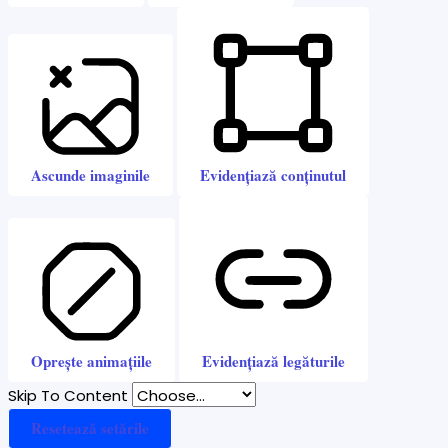
Ascunde imaginile
Evidențiază conținutul
Oprește animațiile
Evidențiază legăturile
Skip To Content
Resetează setările