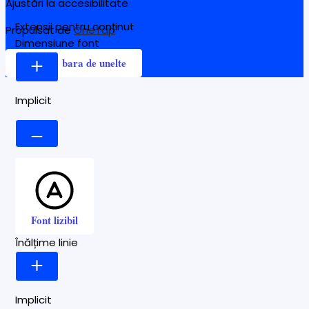
Ajustări la accesibilitate
Extensii pentru conținut
Propulsat de
OneTap
Dimensiune font
Ascunde bara de unelte
Implicit
Font lizibil
Înălțime linie
Implicit