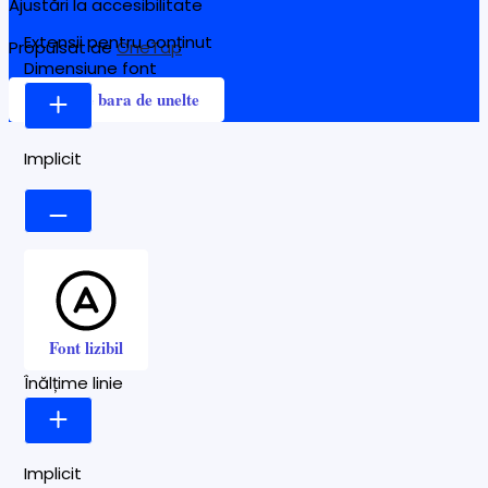
Ajustări la accesibilitate
Extensii pentru conținut
Propulsat de
OneTap
Dimensiune font
Ascunde bara de unelte
Implicit
Font lizibil
Înălțime linie
Implicit