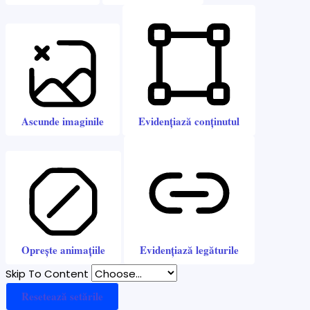
Ascunde imaginile
Evidențiază conținutul
Oprește animațiile
Evidențiază legăturile
Skip To Content
Resetează setările