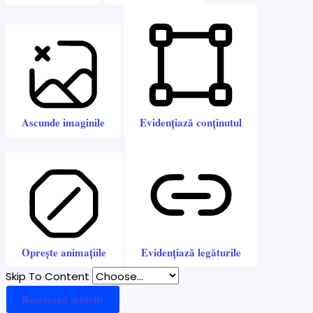
Ascunde imaginile
Evidențiază conținutul
Oprește animațiile
Evidențiază legăturile
Skip To Content
Resetează setările