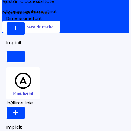
Ajustări la accesibilitate
Extensii pentru conținut
Propulsat de
OneTap
Dimensiune font
Ascunde bara de unelte
Implicit
Font lizibil
Înălțime linie
Implicit